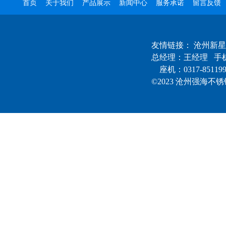
首页
关于我们
产品展示
新闻中心
服务承诺
留言反馈
友情链接：
沧州新星
总经理：王经理 手机
座机：0317-85119
©2023 沧州强海