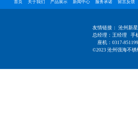
首页
关于我们
产品展示
新闻中心
服务承诺
留言反馈
友情链接：
沧州新星
总经理：王经理 手机
座机：0317-85119
©2023 沧州强海